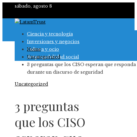
sábado, agosto 8
Ciencia y tecnología
Inversiones y negocios
Cultura y ocio
Home
Responsabilidad social
Uncategorized
3 preguntas que los CISO esperan que responda
durante un discurso de seguridad
Uncategorized
3 preguntas
que los CISO