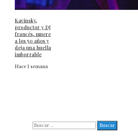
Kavinsky,
productor y DJ
francés, muere
a los 50 años y
deja una huella
imborrable
Hace 1 semana
Información
Aviso Legal
Contacto
Quiénes somos
Buscar:
© 2022 All Right Reserved.