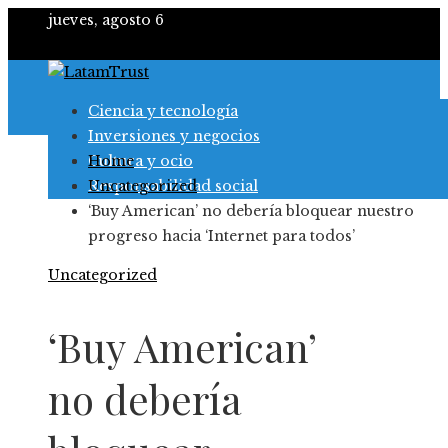
jueves, agosto 6
Ciencia y tecnología
Inversiones y negocios
Cultura y ocio
Home
Responsabilidad social
Uncategorized
‘Buy American’ no debería bloquear nuestro
progreso hacia ‘Internet para todos’
Uncategorized
‘Buy American’
no debería