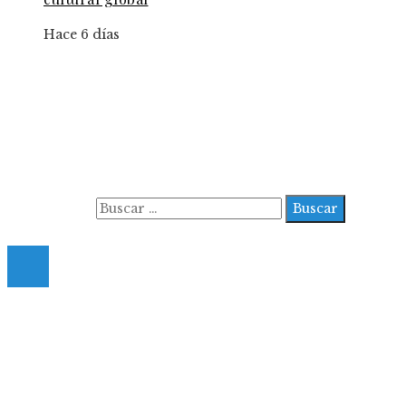
Hace 6 días
Información
Aviso Legal
Contacto
Quiénes somos
Buscar:
© 2022 All Right Reserved.