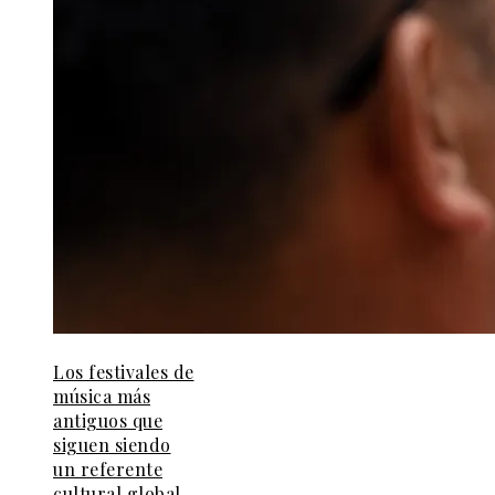
Los festivales de
música más
antiguos que
siguen siendo
un referente
cultural global