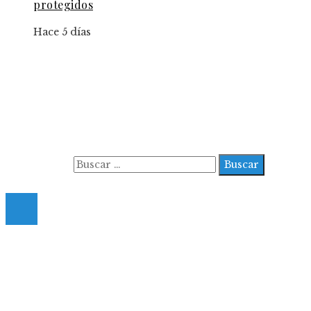
protegidos
Hace 5 días
Información
Aviso Legal
Contacto
Quiénes somos
Buscar:
© 2022 All Right Reserved.