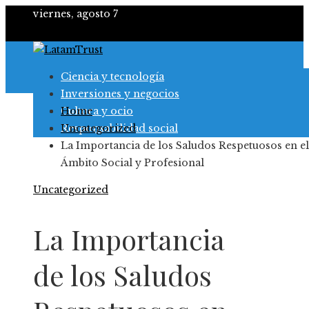
viernes, agosto 7
Ciencia y tecnología
Inversiones y negocios
Cultura y ocio
Home
Responsabilidad social
Uncategorized
La Importancia de los Saludos Respetuosos en el
Ámbito Social y Profesional
Uncategorized
La Importancia
de los Saludos