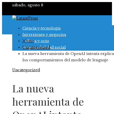
sábado, agosto 8
Ciencia y tecnología
Inversiones y negocios
Cultura y ocio
Home
Responsabilidad social
Uncategorized
La nueva herramienta de OpenAI intenta explica
los comportamientos del modelo de lenguaje
Uncategorized
La nueva
herramienta de