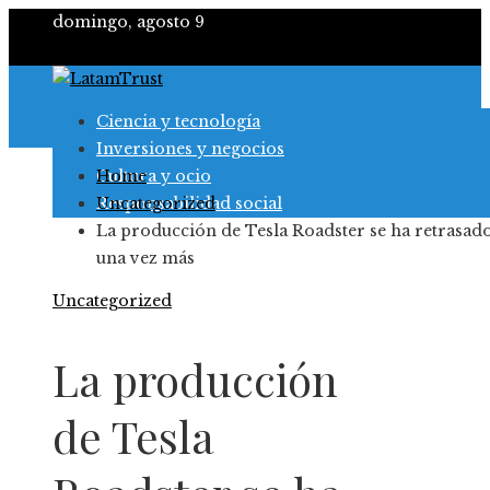
domingo, agosto 9
Ciencia y tecnología
Inversiones y negocios
Cultura y ocio
Home
Responsabilidad social
Uncategorized
La producción de Tesla Roadster se ha retrasad
una vez más
Uncategorized
La producción
de Tesla