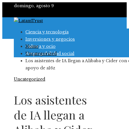
domingo, agosto 9
Ciencia y tecnología
Inversiones y negocios
Cultura y ocio
Home
Responsabilidad social
Uncategorized
Los asistentes de IA llegan a Alibaba y Cider con 
apoyo de a16z
Uncategorized
Los asistentes
de IA llegan a