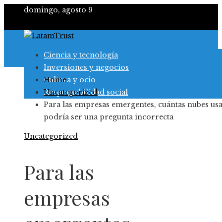
domingo, agosto 9
Ciencia y tecnología
Inversiones y negocios
Cultura y ocio
Home
Responsabilidad social
Uncategorized
Para las empresas emergentes, cuántas nubes us
podría ser una pregunta incorrecta
Uncategorized
Para las
empresas