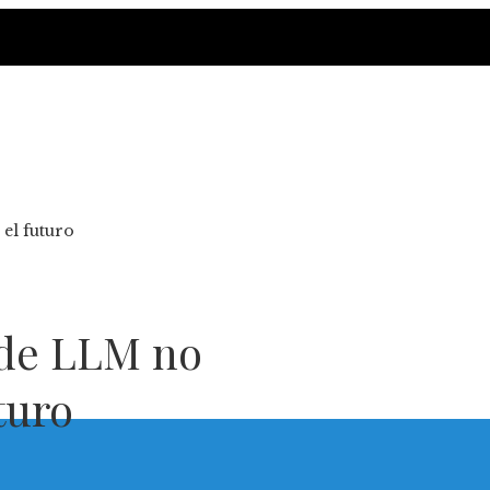
el futuro
 de LLM no
turo