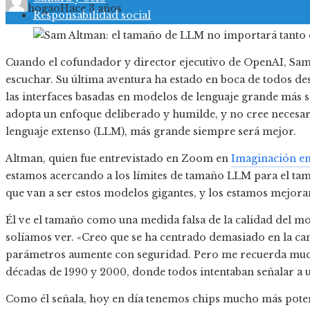
hogao
Hace 3 años
Responsabilidad social
Cuando el cofundador y director ejecutivo de OpenAI, Sam A
escuchar. Su última aventura ha estado en boca de todos d
las interfaces basadas en modelos de lenguaje grande más so
adopta un enfoque deliberado y humilde, y no cree necesa
lenguaje extenso (LLM), más grande siempre será mejor.
Altman, quien fue entrevistado en Zoom en
Imaginación en
estamos acercando a los límites de tamaño LLM para el tama
que van a ser estos modelos gigantes, y los estamos mejora
Él ve el tamaño como una medida falsa de la calidad del m
solíamos ver. «Creo que se ha centrado demasiado en la can
parámetros aumente con seguridad. Pero me recuerda mucho
décadas de 1990 y 2000, donde todos intentaban señalar a 
Como él señala, hoy en día tenemos chips mucho más poten