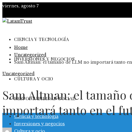
viernes, agosto 7
CIENCIA Y TECNOLOGÍA
Home
Uncategorized
INVERSIONES Y NEGOCIOS
Sam Altman: el tamaño de LLM no importará tanto en 
Uncategorized
CULTURA Y OCIO
Sam Altman: el tamaño
RESPONSABILIDAD SOCIAL
importará tanto en el fu
Ciencia y tecnología
Inversiones y negocios
Cultura y ocio