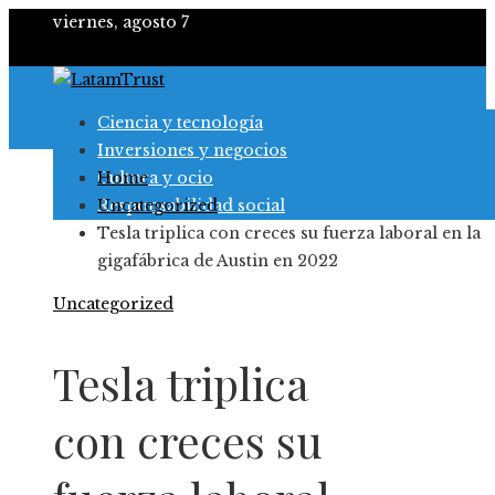
viernes, agosto 7
Ciencia y tecnología
Inversiones y negocios
Cultura y ocio
Home
Responsabilidad social
Uncategorized
Tesla triplica con creces su fuerza laboral en la
gigafábrica de Austin en 2022
Uncategorized
Tesla triplica
con creces su