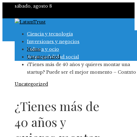
sábado, agosto 8
Ciencia y tecnología
Inversiones y negocios
Cultura y ocio
Home
Responsabilidad social
Uncategorized
¿Tienes más de 40 años y quieres montar una
startup? Puede ser el mejor momento – Contxto
Uncategorized
¿Tienes más de
40 años y