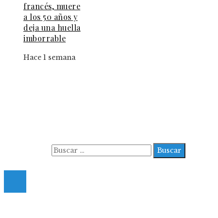
francés, muere
a los 50 años y
deja una huella
imborrable
Hace 1 semana
Información
Aviso Legal
Contacto
Quiénes somos
Buscar:
© 2022 All Right Reserved.