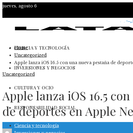
jueves, agosto 6
CIENCIA Y TECNOLOGÍA
Home
Uncategorized
Apple lanza iOS 16.5 con una nueva pestaña de depor
INVERSIONES Y NEGOCIOS
Uncategorized
CULTURA Y OCIO
Apple lanza iOS 16.5 co
de deportes en Apple N
RESPONSABILIDAD SOCIAL
Ciencia y tecnología