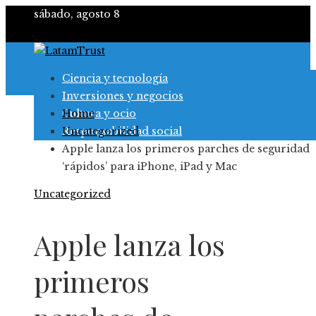
sábado, agosto 8
Ciencia y tecnología
Inversiones y negocios
Cultura y ocio
Home
Responsabilidad social
Uncategorized
Apple lanza los primeros parches de seguridad
‘rápidos’ para iPhone, iPad y Mac
Uncategorized
Apple lanza los
primeros