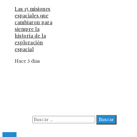
Las 15 misiones
espaciales que
cambiaron para
siempre la
historia de la
exploración
espacial
Hace 5 días
Información
Aviso Legal
Contacto
Quiénes somos
Buscar:
© 2022 All Right Reserved.