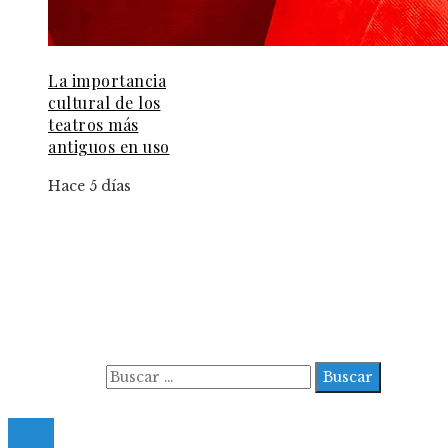
La importancia
cultural de los
teatros más
antiguos en uso
Hace 5 días
Información
Aviso Legal
Contacto
Quiénes somos
Buscar:
© 2022 All Right Reserved.