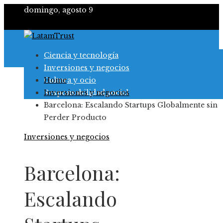
domingo, agosto 9
Ciencia y tecnología
Inversiones y negocios
Cultura y ocio
Home
Responsabilidad social
Inversiones y negocios
Barcelona: Escalando Startups Globalmente sin
Perder Producto
Inversiones y negocios
Barcelona:
Escalando