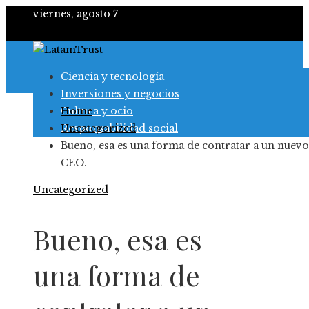
viernes, agosto 7
Ciencia y tecnología
Inversiones y negocios
Cultura y ocio
Home
Responsabilidad social
Uncategorized
Bueno, esa es una forma de contratar a un nuevo
CEO.
Uncategorized
Bueno, esa es
una forma de