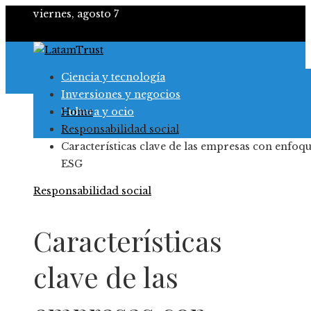
viernes, agosto 7
Ciencia y tecnología
Inversiones y negocios
Cultura y ocio
Home
Responsabilidad social
Responsabilidad social
Características clave de las empresas con enfoq
ESG
Responsabilidad social
Características
clave de las