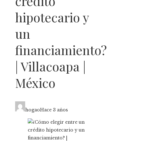
crédito
hipotecario y
un
financiamiento?
| Villacoapa |
México
hogao
Hace 3 años