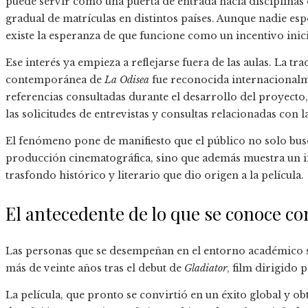
puede servir como una puerta de entrada hacia disciplinas
gradual de matrículas en distintos países. Aunque nadie espe
existe la esperanza de que funcione como un incentivo inici
Ese interés ya empieza a reflejarse fuera de las aulas. La t
contemporánea de
La Odisea
fue reconocida internacionalm
referencias consultadas durante el desarrollo del proyect
las solicitudes de entrevistas y consultas relacionadas con
El fenómeno pone de manifiesto que el público no solo bus
producción cinematográfica, sino que además muestra un i
trasfondo histórico y literario que dio origen a la película.
El antecedente de lo que se conoce co
Las personas que se desempeñan en el entorno académico
más de veinte años tras el debut de
Gladiator
, film dirigido 
La película, que pronto se convirtió en un éxito global y ob