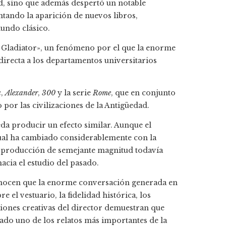
d, sino que además despertó un notable
ntando la aparición de nuevos libros,
undo clásico.
o Gladiator», un fenómeno por el que la enorme
irecta a los departamentos universitarios
a
,
Alexander
,
300
y la serie
Rome
, que en conjunto
por las civilizaciones de la Antigüedad.
da producir un efecto similar. Aunque el
sual ha cambiado considerablemente con la
a producción de semejante magnitud todavía
hacia el estudio del pasado.
nocen que la enorme conversación generada en
e el vestuario, la fidelidad histórica, los
isiones creativas del director demuestran que
ado uno de los relatos más importantes de la