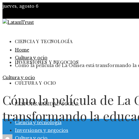
jueves, agosto 6
CIENCIA Y TECNOLOGÍA
Home
Cultura y ocio
INVERSIONES Y NEGOCIOS
Cómo la película de La Odisea está transformando la 
Cultura y ocio
CULTURA Y OCIO
Cómo la película de La 
RESPONSABILIDAD SOCIAL
transformando la educac
Ciencia y tecnología
Inversiones y negocios
Cultura y ocio