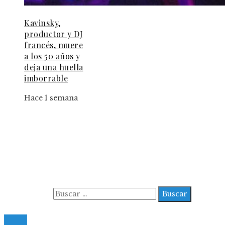
Kavinsky,
productor y DJ
francés, muere
a los 50 años y
deja una huella
imborrable
Hace 1 semana
Información
Aviso Legal
Contacto
Quiénes somos
Buscar:
© 2022 All Right Reserved.