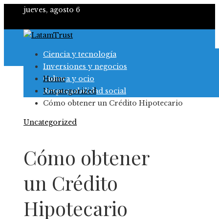
jueves, agosto 6
Ciencia y tecnología
Inversiones y negocios
Cultura y ocio
Home
Responsabilidad social
Uncategorized
Cómo obtener un Crédito Hipotecario
Uncategorized
Cómo obtener
un Crédito
Hipotecario