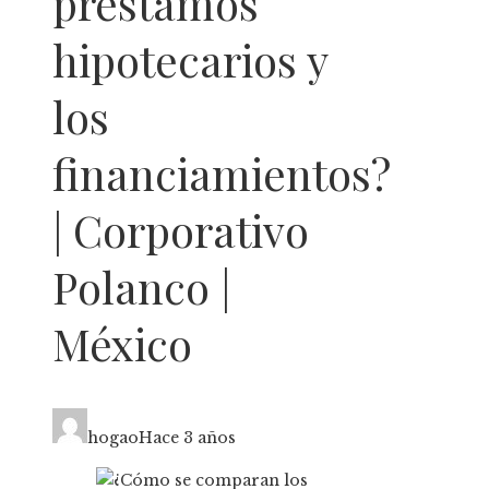
préstamos
hipotecarios y
los
financiamientos?
| Corporativo
Polanco |
México
hogao
Hace 3 años