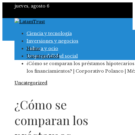
jueves, agosto 6
Ciencia y tecnología
Inversiones y negocios
Cultura y ocio
Home
Responsabilidad social
Uncategorized
¿Cómo se comparan los préstamos hipotecarios
los financiamientos? | Corporativo Polanco | Mé
Uncategorized
¿Cómo se
comparan los