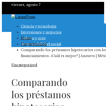
viernes, agosto 7
Ciencia y tecnología
Inversiones y negocios
Cultura y ocio
Home
Responsabilidad social
Uncategorized
Comparando los préstamos hipotecarios con lo
financiamientos: ¿Cuál es mejor? | Anzures | Méx
Uncategorized
Comparando
los préstamos