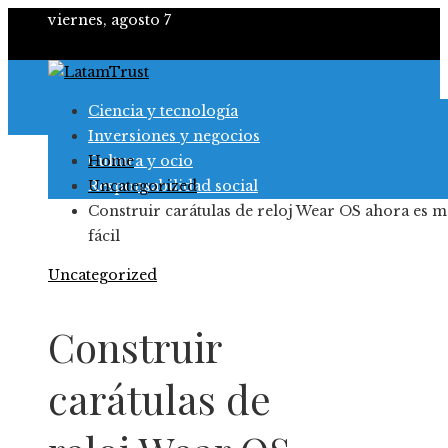
viernes, agosto 7
Ciencia y tecnología
Inversiones y negocios
Cultura y ocio
Home
Responsabilidad social
Uncategorized
Construir carátulas de reloj Wear OS ahora es m
fácil
Uncategorized
Construir
carátulas de