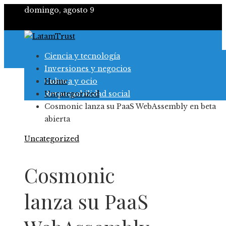
domingo, agosto 9
Ciencia y tecnología
Inversiones y negocios
Cultura y ocio
Home
Responsabilidad social
Uncategorized
Cosmonic lanza su PaaS WebAssembly en beta
abierta
Uncategorized
Cosmonic
lanza su PaaS