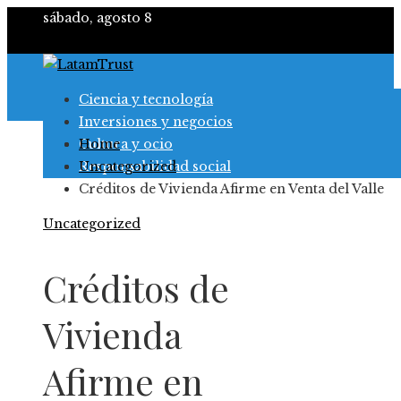
sábado, agosto 8
Ciencia y tecnología
Inversiones y negocios
Cultura y ocio
Home
Responsabilidad social
Uncategorized
Créditos de Vivienda Afirme en Venta del Valle
Uncategorized
Créditos de
Vivienda
Afirme en