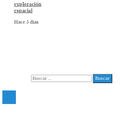
exploración
espacial
Hace 5 días
Información
Aviso Legal
Contacto
Quiénes somos
Buscar:
© 2022 All Right Reserved.