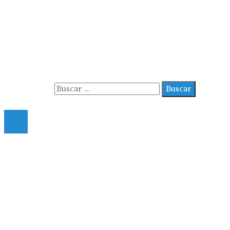
Información
Aviso Legal
Contacto
Quiénes somos
Buscar:
© 2022 All Right Reserved.