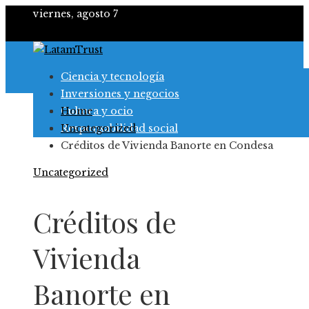
viernes, agosto 7
Ciencia y tecnología
Inversiones y negocios
Cultura y ocio
Home
Responsabilidad social
Uncategorized
Créditos de Vivienda Banorte en Condesa
Uncategorized
Créditos de
Vivienda
Banorte en