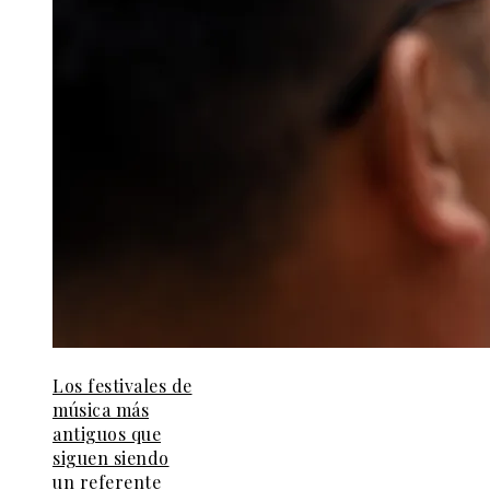
Los festivales de
música más
antiguos que
siguen siendo
un referente