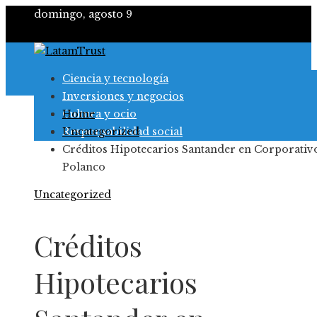
domingo, agosto 9
Ciencia y tecnología
Inversiones y negocios
Cultura y ocio
Home
Responsabilidad social
Uncategorized
Créditos Hipotecarios Santander en Corporativ
Polanco
Uncategorized
Créditos
Hipotecarios