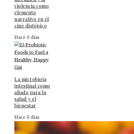
violencia como
elemento
narrativo en el
cine distópico
Hace 3 días
La microbiota
intestinal como
aliado para la
salud y el
bienestar
Hace 3 días