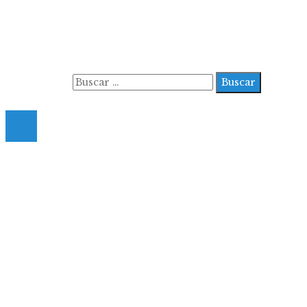
Aviso Legal
Contacto
Quiénes somos
Buscar:
© 2022 All Right Reserved.