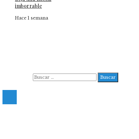
imborrable
Hace 1 semana
Información
Aviso Legal
Contacto
Quiénes somos
Buscar:
© 2022 All Right Reserved.