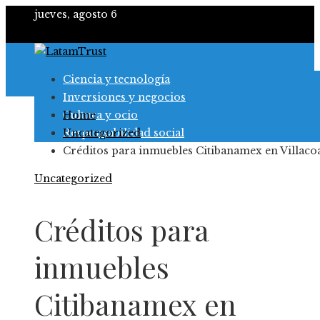
jueves, agosto 6
Ciencia y tecnología
Inversiones y negocios
Cultura y ocio
Home
Responsabilidad social
Uncategorized
Créditos para inmuebles Citibanamex en Villaco
Uncategorized
Créditos para
inmuebles
Citibanamex en