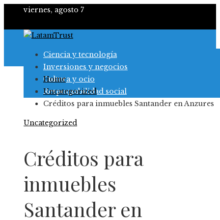
viernes, agosto 7
Ciencia y tecnología
Inversiones y negocios
Cultura y ocio
Home
Responsabilidad social
Uncategorized
Créditos para inmuebles Santander en Anzures
Uncategorized
Créditos para
inmuebles
Santander en