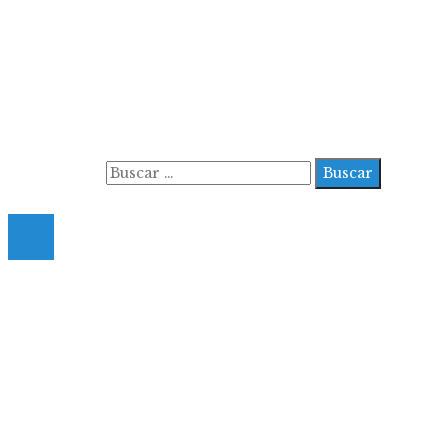
Información
Aviso Legal
Contacto
Quiénes somos
Buscar:
© 2022 All Right Reserved.