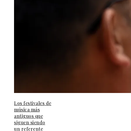
Los festivales de
música más
antiguos que
siguen siendo
un referente