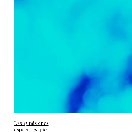
Las 15 misiones
espaciales que