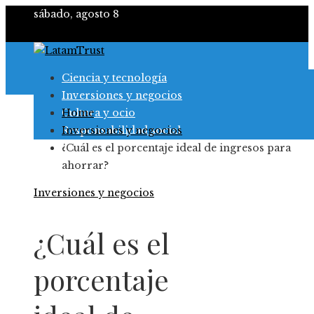
sábado, agosto 8
Ciencia y tecnología
Inversiones y negocios
Cultura y ocio
Home
Responsabilidad social
Inversiones y negocios
¿Cuál es el porcentaje ideal de ingresos para
ahorrar?
Inversiones y negocios
¿Cuál es el
porcentaje