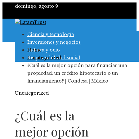
domingo, agosto 9
Ciencia y tecnología
Inversiones y negocios
Cultura y ocio
Home
Responsabilidad social
Uncategorized
¿Cuál es la mejor opción para financiar una
propiedad: un crédito hipotecario o un
financiamiento? | Condesa | México
Uncategorized
¿Cuál es la
mejor opción