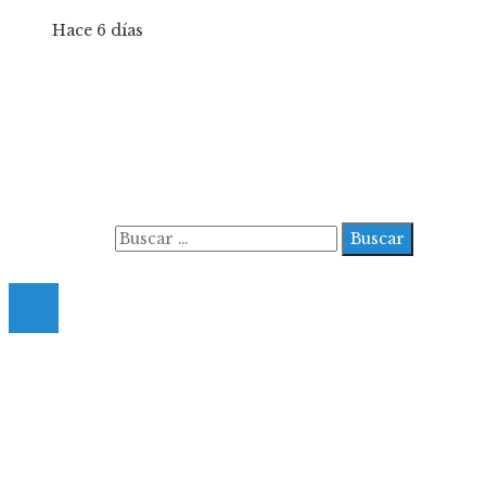
Hace 6 días
Información
Aviso Legal
Contacto
Quiénes somos
Buscar:
© 2022 All Right Reserved.