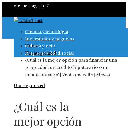
viernes, agosto 7
Ciencia y tecnología
Inversiones y negocios
Cultura y ocio
Home
Responsabilidad social
Uncategorized
¿Cuál es la mejor opción para financiar una
propiedad: un crédito hipotecario o un
financiamiento? | Venta del Valle | México
Uncategorized
¿Cuál es la
mejor opción