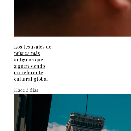
Los festivales de
música más
antiguos que
siguen siendo
un referente
cultural global
Hace 5 días