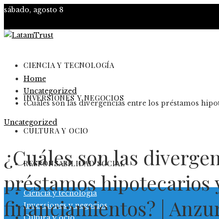
sábado, agosto 8
CIENCIA Y TECNOLOGÍA
Home
Uncategorized
INVERSIONES Y NEGOCIOS
¿Cuáles son las divergencias entre los préstamos hipo
Uncategorized
CULTURA Y OCIO
¿Cuáles son las divergen
RESPONSABILIDAD SOCIAL
préstamos hipotecarios y
Ciencia y tecnología
financiamientos? | Anzu
Inversiones y negocios
Cultura y ocio