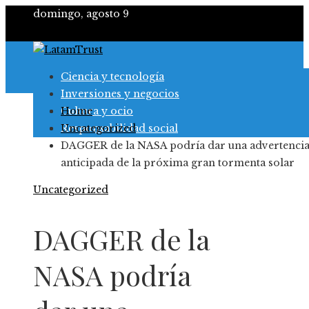
domingo, agosto 9
Ciencia y tecnología
Inversiones y negocios
Cultura y ocio
Home
Responsabilidad social
Uncategorized
DAGGER de la NASA podría dar una advertenci
anticipada de la próxima gran tormenta solar
Uncategorized
DAGGER de la
NASA podría