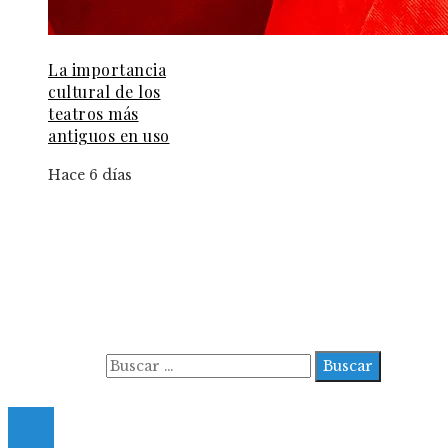
La importancia
cultural de los
teatros más
antiguos en uso
Hace 6 días
Información
Aviso Legal
Contacto
Quiénes somos
Buscar:
© 2022 All Right Reserved.