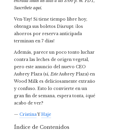
entrada todos los días a las 3:00 p. m. PDT,
Suscríbete aquí
.
Ven-Yay! Si tiene tiempo libre hoy,
obtenga sus boletos Disrupt: ¡los
ahorros por reserva anticipada
terminan en 7 días!
Además, parece un poco tonto luchar
contra las leches de origen vegetal,
pero este anuncio del nuevo CEO
Aubrey Plaza (sí,
Este
Aubrey Plaza) en
Wood Milk es deliciosamente extraño
y confuso. Esto lo convierte en un
gran fin de semana, espera tonta, ¿qué
acabo de ver?
—
Cristina
Y
Haje
Índice de Contenidos