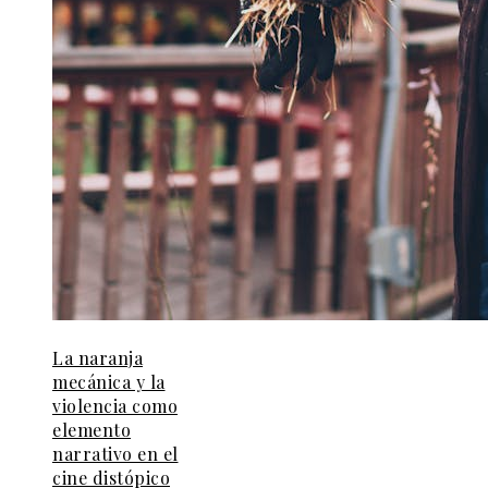
La naranja
mecánica y la
violencia como
elemento
narrativo en el
cine distópico