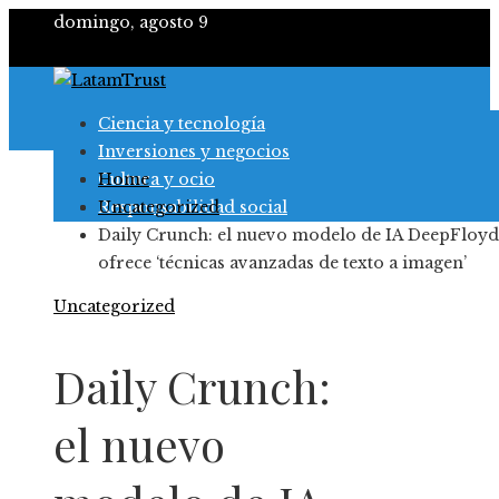
domingo, agosto 9
Ciencia y tecnología
Inversiones y negocios
Cultura y ocio
Home
Responsabilidad social
Uncategorized
Daily Crunch: el nuevo modelo de IA DeepFloyd
ofrece ‘técnicas avanzadas de texto a imagen’
Uncategorized
Daily Crunch:
el nuevo