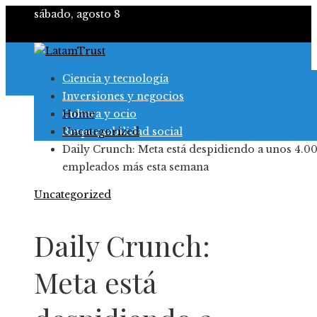
sábado, agosto 8
Ciencia y tecnología
Inversiones y negocios
Cultura y ocio
Home
Responsabilidad social
Uncategorized
Daily Crunch: Meta está despidiendo a unos 4.0
empleados más esta semana
Uncategorized
Daily Crunch:
Meta está