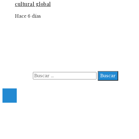
cultural global
Hace 6 días
Información
Aviso Legal
Contacto
Quiénes somos
Buscar:
© 2022 All Right Reserved.