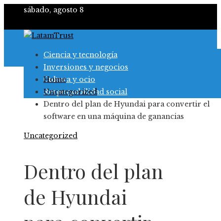
sábado, agosto 8
Ciencia y tecnología
Inversiones y negocios
Cultura y ocio
Home
Responsabilidad social
Uncategorized
Dentro del plan de Hyundai para convertir el
software en una máquina de ganancias
Uncategorized
Dentro del plan
de Hyundai