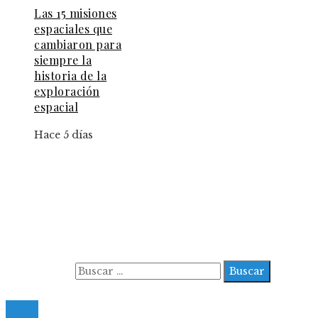
Las 15 misiones
espaciales que
cambiaron para
siempre la
historia de la
exploración
espacial
Hace 5 días
Información
Aviso Legal
Contacto
Quiénes somos
Buscar:
© 2022 All Right Reserved.