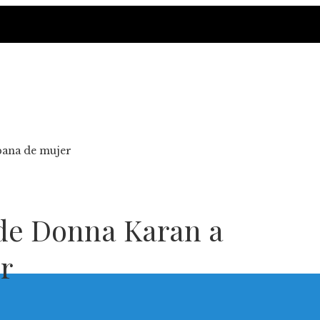
bana de mujer
 de Donna Karan a
r