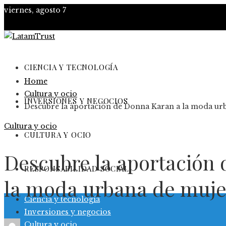
viernes, agosto 7
CIENCIA Y TECNOLOGÍA
Home
Cultura y ocio
INVERSIONES Y NEGOCIOS
Descubre la aportación de Donna Karan a la moda ur
Cultura y ocio
CULTURA Y OCIO
Descubre la aportación
RESPONSABILIDAD SOCIAL
la moda urbana de muje
Ciencia y tecnología
Inversiones y negocios
Cultura y ocio