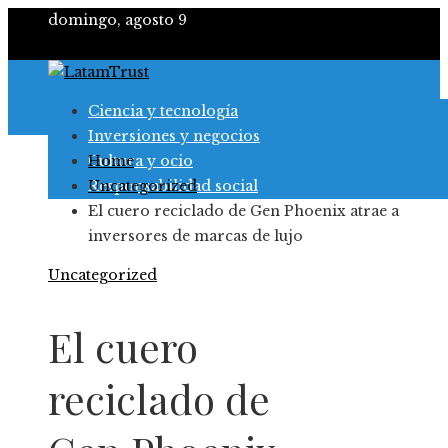
domingo, agosto 9
Ciencia y tecnología
Inversiones y negocios
Cultura y ocio
Home
Responsabilidad social
Uncategorized
El cuero reciclado de Gen Phoenix atrae a
inversores de marcas de lujo
Uncategorized
El cuero
reciclado de