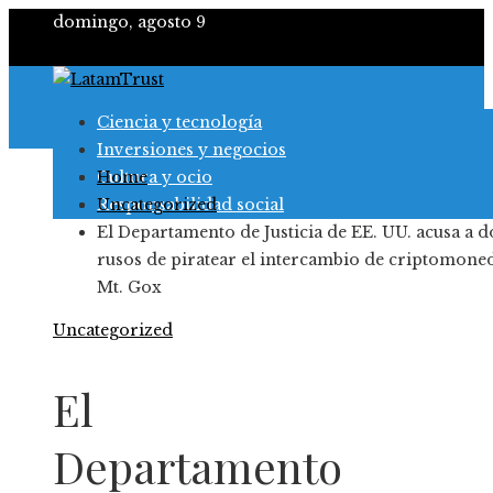
domingo, agosto 9
Ciencia y tecnología
Inversiones y negocios
Cultura y ocio
Home
Responsabilidad social
Uncategorized
El Departamento de Justicia de EE. UU. acusa a d
rusos de piratear el intercambio de criptomone
Mt. Gox
Uncategorized
El
Departamento