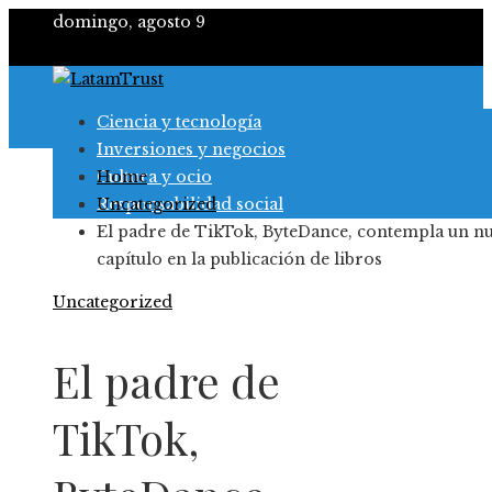
domingo, agosto 9
Ciencia y tecnología
Inversiones y negocios
Cultura y ocio
Home
Responsabilidad social
Uncategorized
El padre de TikTok, ByteDance, contempla un n
capítulo en la publicación de libros
Uncategorized
El padre de
TikTok,