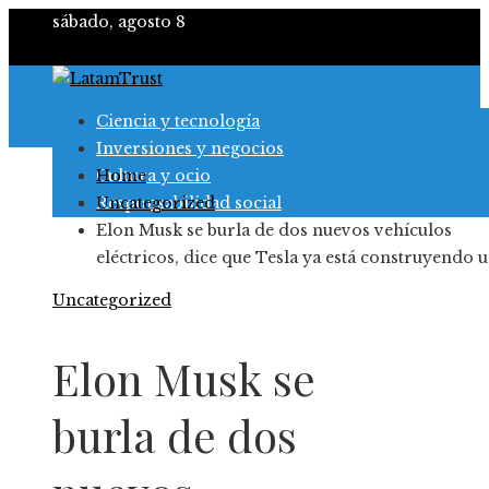
sábado, agosto 8
Ciencia y tecnología
Inversiones y negocios
Cultura y ocio
Home
Responsabilidad social
Uncategorized
Elon Musk se burla de dos nuevos vehículos
eléctricos, dice que Tesla ya está construyendo 
Uncategorized
Elon Musk se
burla de dos