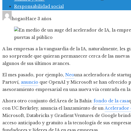
Responsabilidad social
hogao
Hace 3 años
A las empresas a la vanguardia de la IA, naturalmente, les 
no sorprende que quieran permanecer cerca de las nuevas
algunos de sus últimos avances.
El mes pasado, por ejemplo,
Neo
una aceleradora de startu
Partoví
,
anuncio
que OpenAI y Microsoft se han ofrecido p
asesoramiento empresarial en una nueva vía centrada en la in
Ahora otro conjunto del Área de la Bahía:
fondo de la casa
q
con UC Berkeley, anuncia el lanzamiento de un
Acelerador 
Microsoft, Databricks y Gradient Ventures de Google brind
acceso anticipado y gratuito a la tecnología de sus empresas
fundadores y líderes de IA en esas empresas.