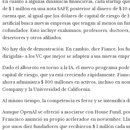
En cuanto a algunas dinámicas financieras, cada startup qu
de $ 1 millón en una nota SAFE posterior al dinero de $ 10
cuenta que, al igual que los dólares de capital de riesgo de
artificial busca nuevas empresas que tengan al menos un fu
cofundador. Esto incluye exalumnos, profesores, doctores,
desertores y otros afiliados.
No hay día de demostración. En cambio, dice Fiance, los f
dirigidas» a los VC que mejor se adapten a sus nuevas empr
Dado el alboroto en torno a la IA, el nuevo programa podr
capital de riesgo, que ya está creciendo rápidamente. Fianc
ahora administra $ 300 millones en activos, incluso en
Company y la Universidad de California.
Al mismo tiempo, la competencia es feroz y se intensifica dí
Aunque OpenAI se ofreció a asociarse con House Fund, por
Francisco anunció su propio acelerador en noviembre. Ll
por unos diez fundadores que recibieron $ 1 millón cada u