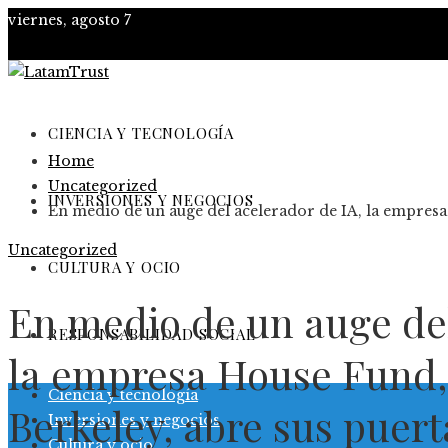
viernes, agosto 7
CIENCIA Y TECNOLOGÍA
Home
Uncategorized
INVERSIONES Y NEGOCIOS
En medio de un auge del acelerador de IA, la empresa
Uncategorized
CULTURA Y OCIO
En medio de un auge del
RESPONSABILIDAD SOCIAL
la empresa House Fund,
Ciencia y tecnología
Berkeley, abre sus puert
Inversiones y negocios
Cultura y ocio