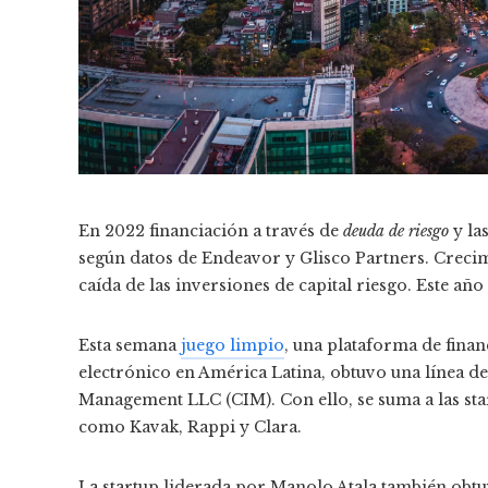
En 2022 financiación a través de
deuda de riesgo
y la
según datos de Endeavor y Glisco Partners. Crecimi
caída de las inversiones de capital riesgo. Este añ
Esta semana
juego limpio
, una plataforma de fina
electrónico en América Latina, obtuvo una línea 
Management LLC (CIM). Con ello, se suma a las sta
como Kavak, Rappi y Clara.
La startup liderada por Manolo Atala también obtuv