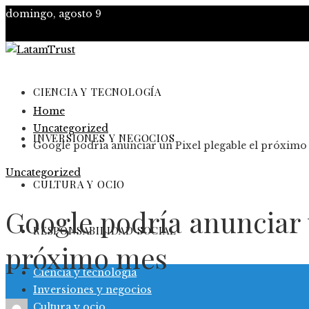
domingo, agosto 9
CIENCIA Y TECNOLOGÍA
Home
Uncategorized
INVERSIONES Y NEGOCIOS
Google podría anunciar un Pixel plegable el próximo
Uncategorized
CULTURA Y OCIO
Google podría anunciar 
RESPONSABILIDAD SOCIAL
próximo mes
Ciencia y tecnología
Inversiones y negocios
Cultura y ocio