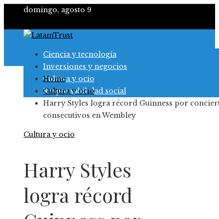
domingo, agosto 9
Ciencia y tecnología
Inversiones y negocios
Cultura y ocio
Home
Responsabilidad social
Cultura y ocio
Harry Styles logra récord Guinness por concier
consecutivos en Wembley
Cultura y ocio
Harry Styles
logra récord