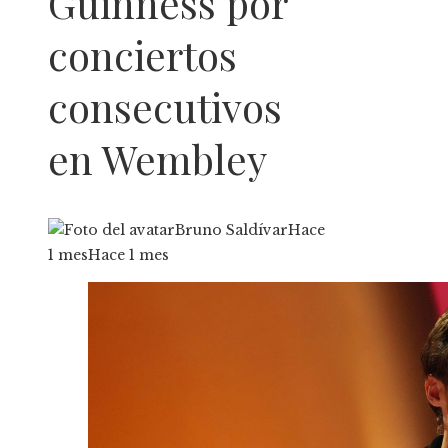
Guinness por
conciertos
consecutivos
en Wembley
Bruno Saldívar
Hace
1 mes
Hace 1 mes