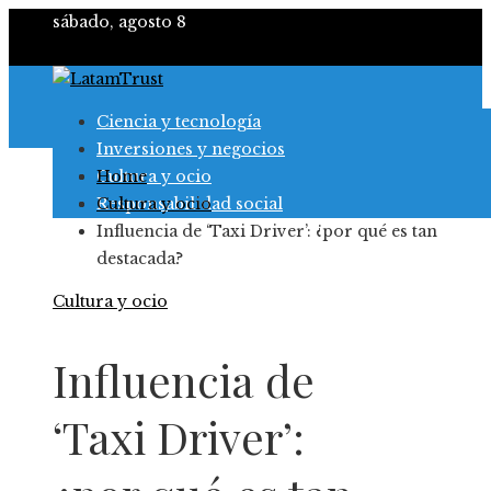
sábado, agosto 8
Ciencia y tecnología
Inversiones y negocios
Cultura y ocio
Home
Responsabilidad social
Cultura y ocio
Influencia de ‘Taxi Driver’: ¿por qué es tan
destacada?
Cultura y ocio
Influencia de
‘Taxi Driver’: