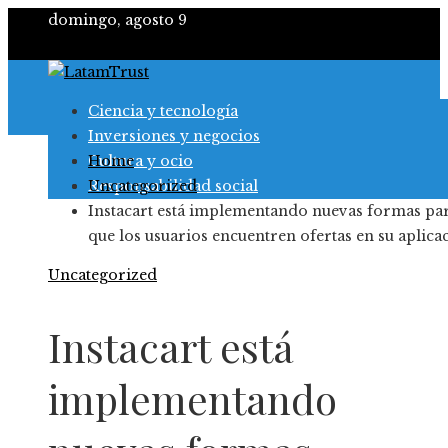
domingo, agosto 9
Ciencia y tecnología
Inversiones y negocios
Cultura y ocio
Home
Responsabilidad social
Uncategorized
Instacart está implementando nuevas formas pa
que los usuarios encuentren ofertas en su aplica
Uncategorized
Instacart está
implementando