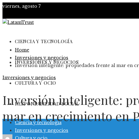
viernes, agosto 7
CIENCIA Y TECNOLOGÍA
Home
Inversiones y negocios
INVERSIONES Y NEGOCIOS
Inversión inteligente: propiedades frente al mar en 
Inversiones y negocios
CULTURA Y OCIO
Inversión inteligente: p
RESPONSABILIDAD SOCIAL
mar en crecimiento en
Ciencia y tecnología
Inversiones y negocios
Cultura y ocio