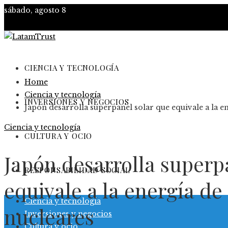
sábado, agosto 8
CIENCIA Y TECNOLOGÍA
Home
Ciencia y tecnología
INVERSIONES Y NEGOCIOS
Japón desarrolla superpanel solar que equivale a la e
Ciencia y tecnología
CULTURA Y OCIO
Japón desarrolla superp
RESPONSABILIDAD SOCIAL
equivale a la energía de
Ciencia y tecnología
nucleares
Inversiones y negocios
Cultura y ocio