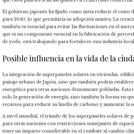
que estos paneles sean asequibles en el mercado comercial.
El gobierno japonés ha fijado como meta reducir el costo d
para 2040, lo que permitiría su adopción masiva. La creac
también es esencial para evitar las fluctuaciones en el mer
que es un componente esencial en la fabricación de perov
de yodo, está trabajando para fortalecer esta industria loca
Posible influencia en la vida de la ci
La integración de superpaneles solares en viviendas, edific
paisaje urbano de Japón, sino que también podría establece
energética para otras naciones densamente pobladas. Esta t
solo la generación de energía, sino también la forma en qu
recursos para reducir su huella de carbono y aumentar la s
A nivel mundial, el triunfo de los superpaneles solares de
para otras naciones con restricciones semejantes de espaci
tener un impacto considerable en el combate al cambio cli